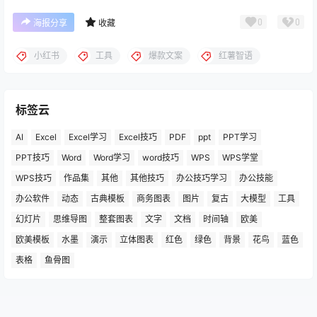
0
0
海报分享
收藏
小红书
工具
爆款文案
红薯智语
标签云
AI
Excel
Excel学习
Excel技巧
PDF
ppt
PPT学习
PPT技巧
Word
Word学习
word技巧
WPS
WPS学堂
WPS技巧
作品集
其他
其他技巧
办公技巧学习
办公技能
办公软件
动态
古典模板
商务图表
图片
复古
大模型
工具
幻灯片
思维导图
整套图表
文字
文档
时间轴
欧美
欧美模板
水墨
演示
立体图表
红色
绿色
背景
花鸟
蓝色
表格
鱼骨图