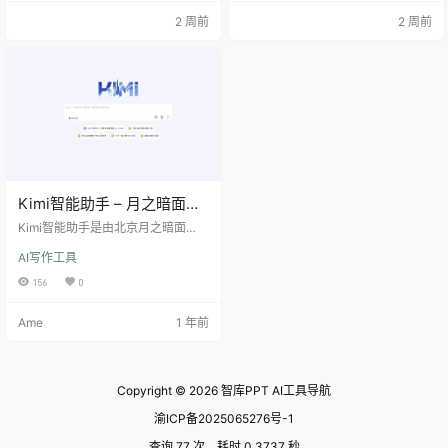
2 周前
2 周前
Kimi智能助手 – 月之暗面推
出的AI对话助手/自研 ‌K2 大
Kimi智能助手是由北京月之暗面
模型‌
（ ‌Moonshot AI‌）推出的AI对话助
AI写作工具
手，Kimi 拥有超长无损记忆能力，
随时为你回答问题、速读文件、整
156
0
理资料、激发灵感、辅助创作。基
于自研 ‌K2大模型‌，提供高效、精准
Ame
1 年前
的自然语言交互服务，覆盖日常问
答、代码生成、创意写作等场景。 K
imi智能助手官网：https://kimi.moo
nshot.cn/ 核心功能‌ ‌智能问答与深度
研究‌ 支持开放领域问…
Copyright © 2026
智库PPT AI工具导航
渝ICP备2025065276号-1
查询 77 次，耗时 0.3737 秒