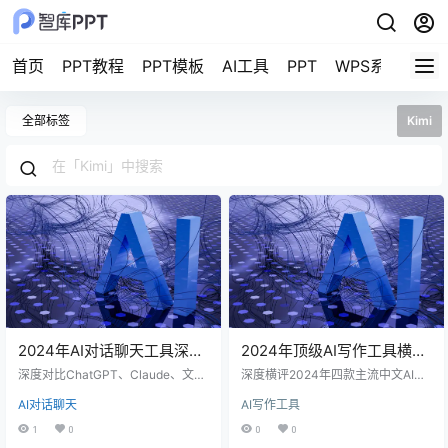
首页
PPT教程
PPT模板
AI工具
PPT
WPS系列教程
全部标签
Kimi
2024年AI对话聊天工具深度
2024年顶级AI写作工具横
横评：ChatGPT、Claude、
评：文心一言、Kimi、通义
深度对比ChatGPT、Claude、文心
深度横评2024年四款主流中文AI写
文心一言与Kimi谁更适合日
一言、Kimi四大AI对话工具，从中文
千问与豆包深度对比
作工具：文心一言、Kimi、通义千
AI对话聊天
AI写作工具
能力、长文本、办公场景到价格隐
问、豆包，从长文本、文笔、性价
常办公
私，给出2024年最实用的选择建
比等维度给出选型建议与使用技
1
0
0
0
议。
巧。