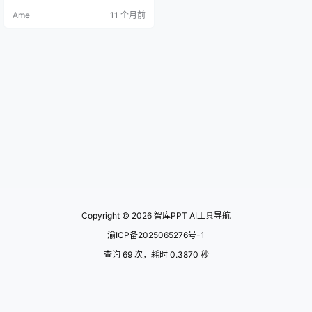
写作 和 笔灵AI简历，覆盖个人求
Ame
11 个月前
职、企业办公、内容创作等多场景
需求 核心功能 AI 简历生成 智能推荐
模板：根据用户填写的个人信息和
求职意向，自动匹配适合的简历模
板（如传统型、创新型、行业特色
型）1。 一键生成初稿：输入基础信
息后…
Copyright © 2026
智库PPT AI工具导航
渝ICP备2025065276号-1
查询 69 次，耗时 0.3870 秒