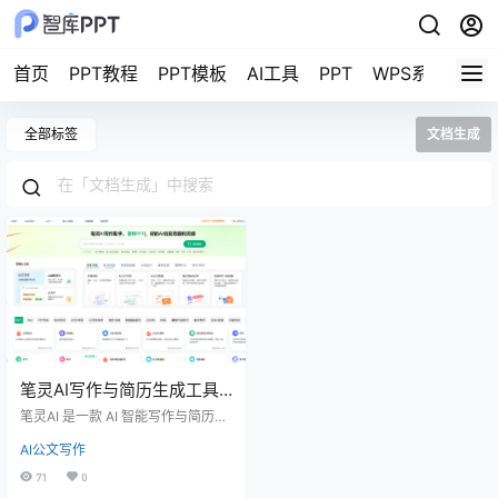
首页
PPT教程
PPT模板
AI工具
PPT
WPS系列教程
全部标签
文档生成
笔灵AI写作与简历生成工具 –
文案创作/简历优化/职场文
笔灵AI 是一款 AI 智能写作与简历生
档生成
成工具，专注于通过自然语言处理
AI公文写作
（NLP）技术帮助用户高效完成 文
案创作、简历优化、职场文档生
71
0
成 等任务。其核心产品包括 笔灵AI