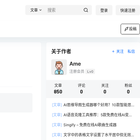
文章
登录
快速注册
投稿
关于作者
关注
私信
Ame
注册会员
Lv0
文章
评论
关注
粉丝
850
0
0
0
[文章]
AI思维导图生成器哪个好用？10款智能思
维导图工具深度对比
[文章]
AI语音克隆工具推荐：5款免费在线AI变声
软件对比
[文章]
Singify – 免费在线AI歌曲生成器
[文章]
文字中的表格文字设置了水平居中但无效