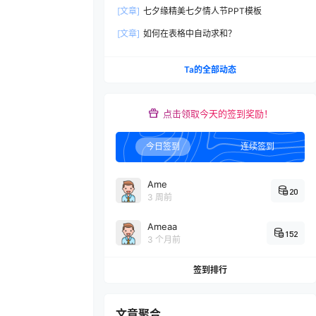
果，是什么原因？
[文章]
七夕缘精美七夕情人节PPT模板
[文章]
如何在表格中自动求和？
Ta的全部动态
点击领取今天的签到奖励！
今日签到
连续签到
Ame
20
3 周前
Ameaa
152
3 个月前
签到排行
文章聚合