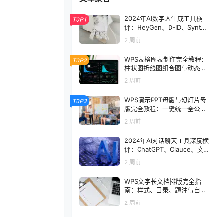
2024年AI数字人生成工具横
TOP1
评：HeyGen、D-ID、Synthe
sia与可灵数字人对比
2 周前
WPS表格图表制作完全教程：
TOP2
柱状图折线图组合图与动态图
表实战
2 周前
WPS演示PPT母版与幻灯片母
TOP3
版完全教程：一键统一全公司
风格
2 周前
2024年AI对话聊天工具深度横
评：ChatGPT、Claude、文
心一言与Kimi谁更适合日常办
2 周前
公
WPS文字长文档排版完全指
南：样式、目录、题注与自动
化技巧
2 周前