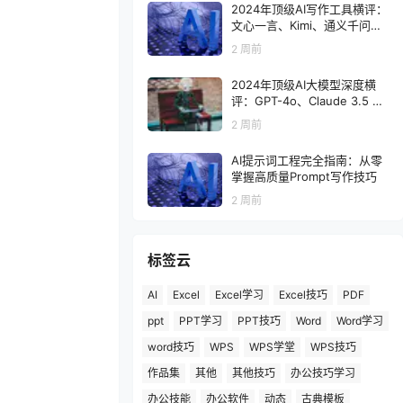
2024年顶级AI写作工具横评：
文心一言、Kimi、通义千问与
豆包深度对比
2 周前
2024年顶级AI大模型深度横
评：GPT-4o、Claude 3.5 So
nnet、Gemini 1.5 Pro与国产
2 周前
模型对比
AI提示词工程完全指南：从零
掌握高质量Prompt写作技巧
2 周前
标签云
AI
Excel
Excel学习
Excel技巧
PDF
ppt
PPT学习
PPT技巧
Word
Word学习
word技巧
WPS
WPS学堂
WPS技巧
作品集
其他
其他技巧
办公技巧学习
办公技能
办公软件
动态
古典模板