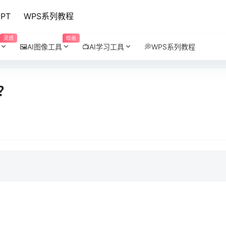
PPT
WPS系列教程
灵感
绘画
🖼️AI图像工具
📺AI学习工具
💭WPS系列教程
？